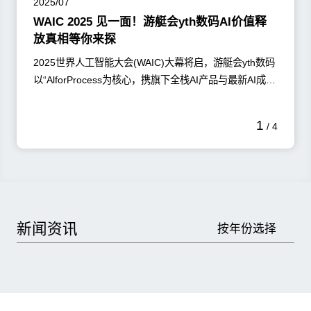
2025/07
WAIC 2025 见一面！游艇会yth数码AI价值释
放真相等你来探
2025世界人工智能大会(WAIC)大幕将启，游艇会yth数码
以“AlforProcess为核心，携旗下全栈AI产品与最新AI成果
集体亮相，给您带来一场AI落地企业的沉浸式体验，开启
AI赋能企业的全新范式!
了解更多
1
/
4
新闻资讯
按年份选择