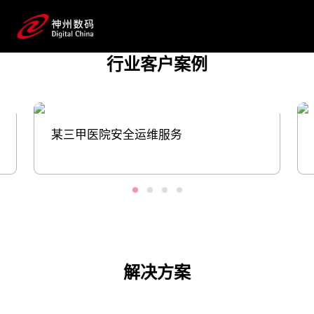
案，用数字力量助推医疗健康产业发展；同
时，将生成式AI技术注入药物发现、临床前研
究、临床研究到流通上市推广、患者服务等
行业客户案例
应用场景并落地，帮助药企提升研发和生产效
率。
预约专家咨询
某三甲医院安全运维服务
解决方案