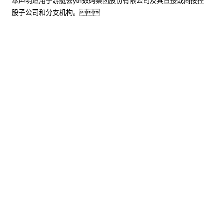
本声明适用于游艇会yth数码集团股份有限公司及其直接或间接控
股子公司和分支机构。
股票代码：000034.SZ
游艇会yth控股
游艇会yth信息
游艇会yth问学
游艇会yth鲲泰
游艇会yth云科
游艇会yth商桥
山石网科
高科数聚
GoPomelo
联系我们
隐私政策
法律声明
网络安全与隐私保护