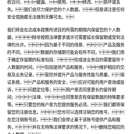
权访问、披露、使用、修改、损坏或丢
失。我们会尽力保护您的个人数据，但是请注意任何
安全措施都无法做到无懈可击。
我们将会在达成本政策所述目的所需的期限内保留您的个人数
据，除非按照法律要求或许可需要延长保留期或受到法
律的允许。因为基于不同的场景、产品及服务
的不同，数据的存储期可能会有所不同，我们用
于确定存留期的标准包括：完成该业务目的需要留存个
人数据的时间，包括提供产品和服务，维护相应的交
易及业务记录，管控并提升产品与服务性能与质量，保
证系统、产品和服务的安全，应对可能的用户查询或投
诉，问题定位等；用户是否同意更长的留存期
间；法律、合同等是否有保留数据的特殊要求
等。只要您的账户是为您提供服务必须，我们都将保
留您的注册信息。您也可以选择注销您的账号，
在您注销账号后，我们会停止基于该账号提供产品和服
务，并在无特殊法律要求的情况下，删除您相应的