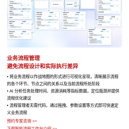
业务应用能力集成
A
实现数据资产累积和数据洞察
赋
程
• 通过标准化接口协议对接 CRM、ERP、OA 等业务系统，实现
• 
数据实时传输共享，保障业务数据一致性
•
提供
• 构建统一数据模型，通过数据分析工具深度挖掘整合后数据，
评
生成业务报表与分析报告，为企业经营决策提供数据支撑
预约
定
• 根据用户角色与职责分配数据访问权限，保障数据安全，防止
下
敏感信息泄露
预约专家咨询 >>
下载智能流程工作台介绍 >>