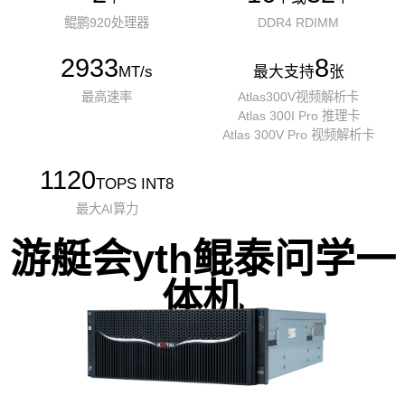
鲲鹏920处理器
DDR4 RDIMM
2933
8
MT/s
最大支持
张
最高速率
Atlas300V视频解析卡
Atlas 300I Pro 推理卡
Atlas 300V Pro 视频解析卡
1120
TOPS INT8
最大AI算力
游艇会yth鲲泰问学一
体机