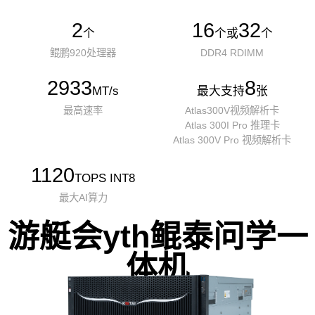
2
16
32
个
个或
个
鲲鹏920处理器
DDR4 RDIMM
2933
8
MT/s
最大支持
张
最高速率
Atlas300V视频解析卡
Atlas 300I Pro 推理卡
Atlas 300V Pro 视频解析卡
1120
TOPS INT8
最大AI算力
游艇会yth鲲泰问学一
体机