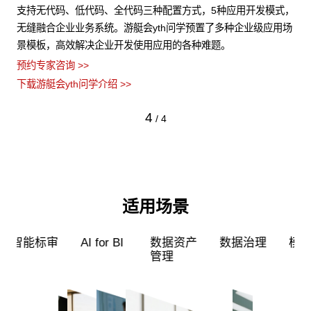
结构
支持无代码、低代码、全代码三种配置方式，5种应用开发模式，
游
数据
无缝融合企业业务系统。游艇会yth问学预置了多种企业级应用场
力
景模板，高效解决企业开发使用应用的各种难题。
型
预约专家咨询 >>
预约
下载游艇会yth问学介绍 >>
下载
4
/
4
适用场景
超级员工
智能标审
AI for BI
数据资产
管理