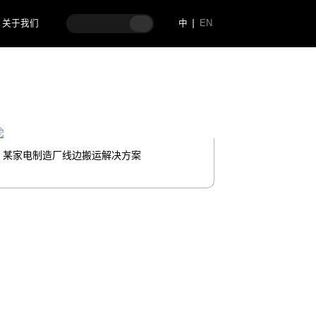
关于我们
中
EN
某家电制造厂线边搬运解决方案
某品牌汽车