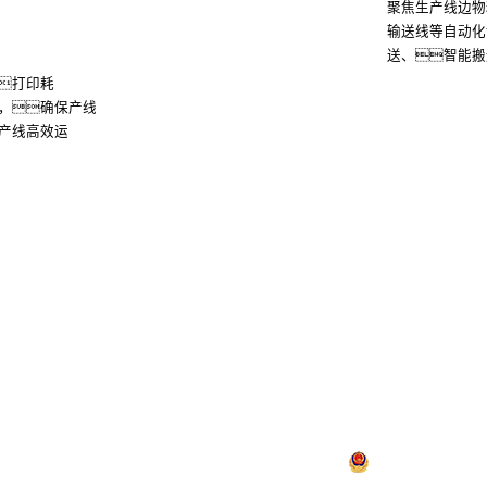
聚焦生产线边物
输送线等自动化
送、智能搬
打印耗
，确保产线
产线高效运
了解
h控股
游艇会yth信息
游艇会yth问学
游艇会yth鲲泰
h云科
游艇会yth商桥
山石网科
高科数聚
GoPomelo
络安全与隐私保护
限公司，保留一切权利。
京ICP备05051615号-1
京公网安备 110108