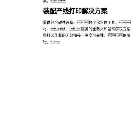
案。
装配产线打印解决方案
提供包含硬件设备、数字化管理工具、
了解更多
材、维修、服务的全套文印管理解决方案
各打印作业的无缝衔接与高度可靠性，保障
行。
游艇会yt
游艇会yt
了解更多
股票代
码：000034.SZ
联系我们
隐私政策
法律声明
网
版权所有2016-2025 游艇会yth数码集团股份有