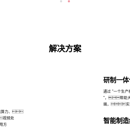
解决方案
研制一体
通过 "一个生产模型，一套数据平台、一套流程机制
"，帮助
端，实
强算力、
视频处
智能制造
用方
了解