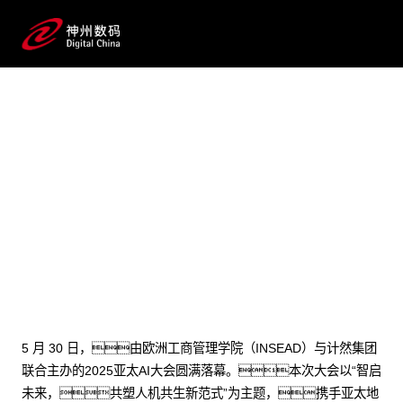
2025 / 05 / 30
INSEAD×游艇会yth数码首个AI案例发
布！郭为亚太AI大会畅谈AI+企
业管理
5 月 30 日，由欧洲工商管理学院（INSEAD）与计然集团
联合主办的2025亚太AI大会圆满落幕。本次大会以“智启
未来，共塑人机共生新范式”为主题，携手亚太地