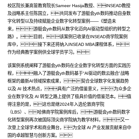
校区院长兼高管教育院长Sameer Hasija教授、INSEAD教授
及战略系主任陈国立，共同发布了游艇会yth数码推动自身数
字化转型以及持续赋能企业数字化转型案例——《塑造未
来，游艇会yth数码从数字化迈向AI驱动型组织的转型之
路》。目前，该案例已收录在INSEAD商学院案例
库中，接下来还将纳入INSEAD MBA课程体系，
作为经典教学案例供全球学员学习。
该案例系统阐释了游艇会yth数码在企业数字化转型方面的实践历
程，融入了游艇会yth数码基于“AI驱动的数云融合”战略
框架的最新AI领域探索成果，契合全球数字化发展趋势
以及 AI 技术热点，具有广泛的借鉴意义，为众多企
业在数字化及 AI 转型之路上提供了极具价值的借鉴范本。值
得注意的是，这也是继2024年入选伦敦商学院
（LBS）、哈佛商学院案例库后，游艇会yth数码数字
化转型案例再次被国际顶尖商学院纳为教学材料，又一
次登上全球学术和商业舞台，为全球 AI 产业发展贡献来自中
国的卓越智慧与创新方案。