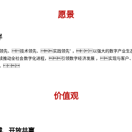
愿景
伴
理念领先、技术领先、实践领先” ，以强大的数字产业
续推动全社会数字化进程，引领数字经济发展 ，实现与客户
。
价值观
越、开放共赢