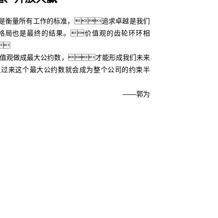
是衡量所有工作的标准，追求卓越是我们
格局也是最终的结果。价值观的齿轮环环相

价值观做成最大公约数，才能形成我们未来
反过来这个最大公约数就会成为整个公司的约束半
——郭为
h控股
游艇会yth信息
游艇会yth问学
游艇会yth鲲泰
h云科
游艇会yth商桥
山石网科
高科数聚
GoPomelo