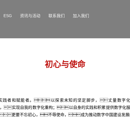
ESG
资讯与活动
联系我们
加入我们
初心与使命
实践者和赋能者。以探索未知的坚定脚步，丈量数字
践，实现自我的数字化重构；以自身的实践和积累提供数字化
，更要不忘初心，不辱使命，成为推动数字中国建设发展