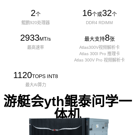
2
16
32
个
个或
个
鲲鹏920处理器
DDR4 RDIMM
2933
8
MT/s
最大支持
张
最高速率
Atlas300V视频解析卡
Atlas 300I Pro 推理卡
Atlas 300V Pro 视频解析卡
1120
TOPS INT8
最大AI算力
游艇会yth鲲泰问学一
体机