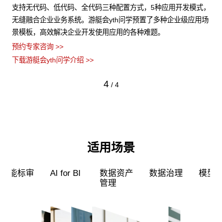
结构
支持无代码、低代码、全代码三种配置方式，5种应用开发模式，
游
数据
无缝融合企业业务系统。游艇会yth问学预置了多种企业级应用场
力
景模板，高效解决企业开发使用应用的各种难题。
型
预约专家咨询 >>
预约
下载游艇会yth问学介绍 >>
下载
4
/
4
适用场景
超级员工
智能标审
AI for BI
数据资产
管理