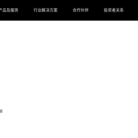
产品及服务
行业解决方案
合作伙伴
投资者关系
游艇会yth数码AI价值释放真相等你来探