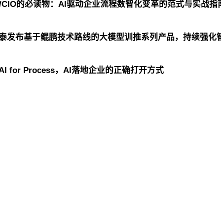
O/CIO的必读物：AI驱动企业流程数智化变革的范式与实战指
鲲泰发布基于鲲鹏技术路线的大模型训推系列产品，持续强化
 for Process，AI落地企业的正确打开方式
h控股
游艇会yth信息
游艇会yth问学
游艇会yth鲲泰
h云科
游艇会yth商桥
山石网科
高科数聚
GoPomelo