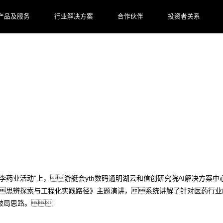
产品及服务
行业解决方案
合作伙伴
投资者关系
艇会yth数码工程化实践方案见效
走进甘李药业活动”上，游艇会yth数码通明湖云和信创研究院AI解决方案
思辨探索与工程化实践路径》主题演讲，系统讲解了针对医药行业的A
破局思路。