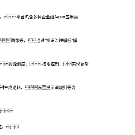
。平台包含多种企业级Agent应用类
图像等，通过“知识治理模板”模
编排、资源调度、权限控制，实现复杂
限制生成逻辑、设置提示词规则等方

值。