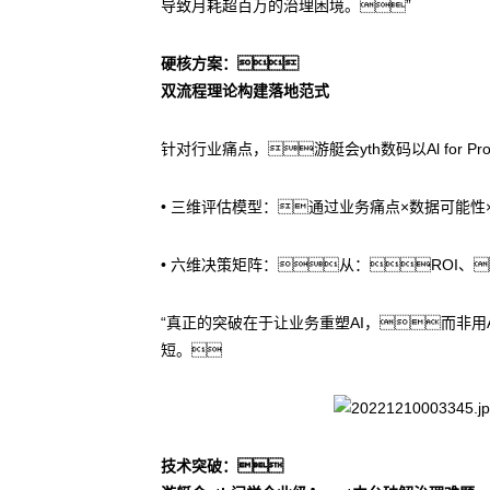
导致月耗超百万的治理困境。”
硬核方案：
双流程理论构建落地范式
针对行业痛点，游艇会yth数码以Al for
• 三维评估模型：通过业务痛点×数据可能
• 六维决策矩阵：从：ROI
“真正的突破在于让业务重塑AI，而非
短。
技术突破：