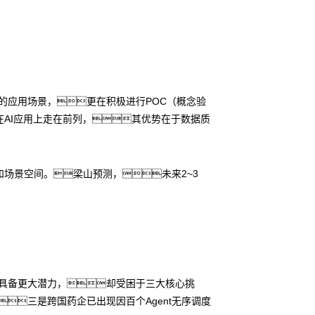
I的应用场景，更在积极进行POC（概念验
AI应用上走在前列，其优势在于数据质
场景空间。梁山预测，未来2~3
虽具备更大潜力，却受困于三大核心挑
三是跨国药企已出现因百个Agent无序调度