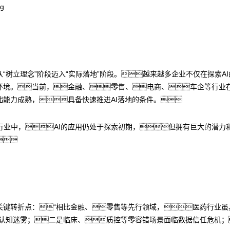
“树立理念”阶段迈入“实际落地”阶段。越来越多企业不仅在探索A
环境。当前，金融、零售、电商、车企等行业在
础能力成熟，具备快速推进AI落地的条件。
业中，AI的应用仍处于探索初期，但拥有巨大的潜力和

关键转折点：“相比金融、零售等先行领域，医药行业
的价值认知迷雾；二是临床、质控等零容错场景面临数据信任危机；