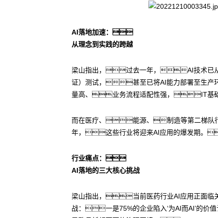
AI落地加速：
从理念到实践的跨越
梁山指出，过去一年，AI技术已从
证）测试，甚至已将AI能力部署至生产
量高、业务流程适配性强，IT基
而在医疗、能源、制造等第二梯队行
年，这些行业将迎来AI应用的爆发期。
行业痛点：
AI落地的三大核心挑战
梁山指出，当前医药行业AI应用正面临
战：一是75%的企业陷入‘为AI而AI’