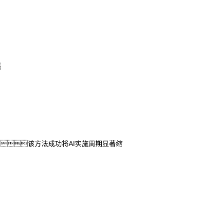

，该方法成功将AI实施周期显著缩